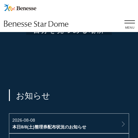
こ
こ
は
宇
宙
か
ら
MENU
自
分
を
見
つ
め
る
場
所
お知らせ
2026-08-08
本日8/8(土)整理券配布状況のお知らせ