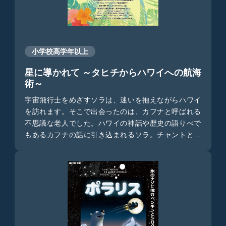
小学校高学年以上
星に導かれて ～タヒチからハワイへの航海
術～
宇宙飛行士をめざすソラは、迷いを抱えながらハワイ
を訪れます。そこで出会ったのは、カフナと呼ばれる
不思議な老人でした。ハワイの神話や歴史の語りべで
もあるカフナの話に引き込まれるソラ。チャントとい
う不思議な祈りの歌を聴き、美しい夕陽を眺めている
うち、約1000年前のタヒチにタイムスリップしてしま
います。そこはまさに、カヌーでハワイへ向かう準備
の最中でした。勇敢な青年カイや仲間たちとハワイへ
の航海に出発するソラ。そこでは何が待ち受けている
のでしょうか？ソラは現代に戻れるのでしょうか？当
時の星を活用した航海術とともに、ソラの成長の物語