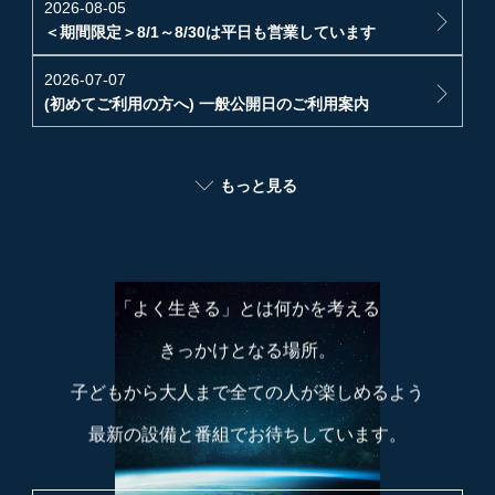
2026-08-05
＜期間限定＞8/1～8/30は平日も営業しています
2026-07-07
(初めてご利用の方へ) 一般公開日のご利用案内
2026-07-07
もっと見る
＜夏の特別企画＞ベネッセオリジナル２番組一挙上映
ここは、星空の美しさに圧倒され
2026-06-21
途方もない宇宙の広さと、ちっぽけな自分を知り
＜4日間限定＞七夕イベント開催のお知らせ
「よく生きる」とは何かを考える
2026-06-19
7月4日(土)～上映番組変更のお知らせ
きっかけとなる場所。
2026-05-26
子どもから大人まで全ての人が楽しめるよう
6月6日(土)～上映番組変更のお知らせ
最新の設備と番組でお待ちしています。
2026-04-21
5月2日(土)～上映番組変更のお知らせ