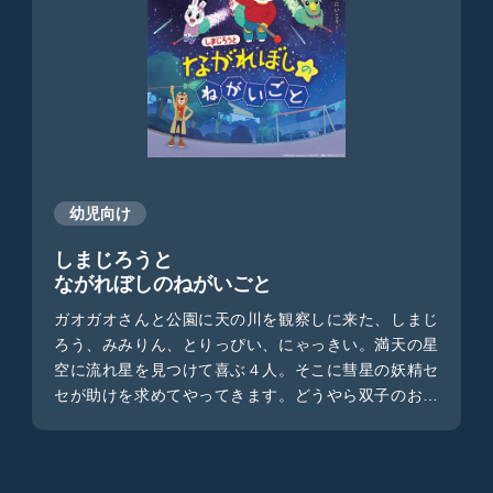
幼児向け
しまじろうと
ながれぼしのねがいごと
ガオガオさんと公園に天の川を観察しに来た、しまじ
ろう、みみりん、とりっぴい、にゃっきい。満天の星
空に流れ星を見つけて喜ぶ４人。そこに彗星の妖精セ
セが助けを求めてやってきます。どうやら双子のお兄
さんススが小惑星に挟まって困っているようです。彗
星は流れ星を見せてくれる大切な存在です。このまま
では流れ星が見られません。しまじろうたちは、無事