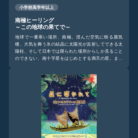
小学校高学年以上
南極ヒーリング
～この地球の果てで～
地球で一番寒い場所、南極。澄んだ空気に映る蜃気
楼、大気を舞う氷の結晶に太陽光が反射してできる太
陽柱、そして日本では限られた場所からしか見ること
のできない、南十字星をはじめとする満天の星。まさ
に癒しを追求した大人のためのヒーリングプラネタリ
ウムです。ナレーションは人気女優の多部未華子さん
が担当します。