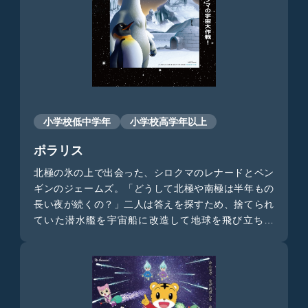
をお愉しみください。
小学校低中学年
小学校高学年以上
ポラリス
北極の氷の上で出会った、シロクマのレナードとペン
ギンのジェームズ。「どうして北極や南極は半年もの
長い夜が続くの？」二人は答えを探すため、捨てられ
ていた潜水艦を宇宙船に改造して地球を飛び立ちま
す。そこに待ち受けていたのは、宇宙の絶景と絶体絶
命の大ピンチ！？ゆるい系のレナードとマジメなジェ
ームズの正反対な二人が繰り広げる、ミッションイン
ポッシブルな宇宙大作戦。これは、絶対に見逃せませ
ん！