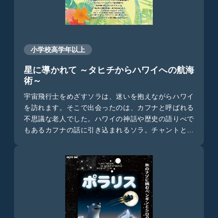
小学校高学年以上
星に導かれて ～タヒチからハワイへの航海
術～
宇宙飛行士をめざすソラは、迷いを抱えながらハワイ
を訪れます。そこで出会ったのは、カフナと呼ばれる
不思議な老人でした。ハワイの神話や歴史の語りべで
もあるカフナの話に引き込まれるソラ。チャントとい
う不思議な祈りの歌を聴き、美しい夕陽を眺めている
うち、約1000年前のタヒチにタイムスリップしてしま
います。そこはまさに、カヌーでハワイへ向かう準備
の最中でした。勇敢な青年カイや仲間たちとハワイへ
の航海に出発するソラ。そこでは何が待ち受けている
のでしょうか？ソラは現代に戻れるのでしょうか？当
時の星を活用した航海術とともに、ソラの成長の物語