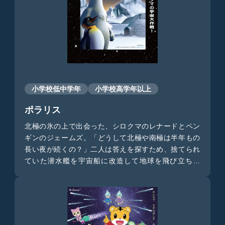
をお愉しみください。
小学校低中学年
小学校高学年以上
ポラリス
北極の氷の上で出会った、シロクマのレナードとペン
ギンのジェームズ。「どうして北極や南極は半年もの
長い夜が続くの？」二人は答えを探すため、捨てられ
ていた潜水艦を宇宙船に改造して地球を飛び立ちま
す。そこに待ち受けていたのは、宇宙の絶景と絶体絶
命の大ピンチ！？ゆるい系のレナードとマジメなジェ
ームズの正反対な二人が繰り広げる、ミッションイン
ポッシブルな宇宙大作戦。これは、絶対に見逃せませ
ん！