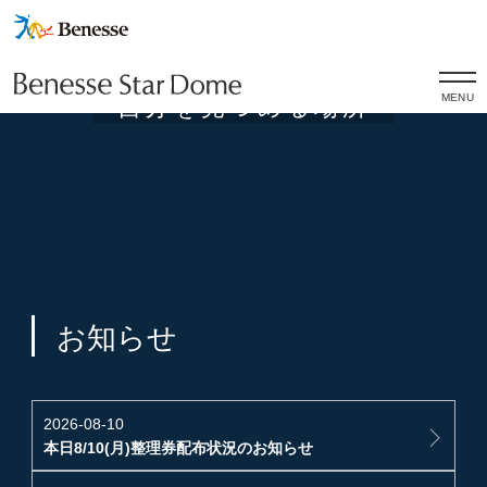
こ
こ
は
宇
宙
か
ら
MENU
自
分
を
見
つ
め
る
場
所
お知らせ
2026-08-10
本日8/10(月)整理券配布状況のお知らせ