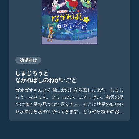
幼児向け
しまじろうと
ながれぼしのねがいごと
ガオガオさんと公園に天の川を観察しに来た、しまじ
ろう、みみりん、とりっぴい、にゃっきい。満天の星
空に流れ星を見つけて喜ぶ４人。そこに彗星の妖精セ
セが助けを求めてやってきます。どうやら双子のお兄
さんススが小惑星に挟まって困っているようです。彗
星は流れ星を見せてくれる大切な存在です。このまま
では流れ星が見られません。しまじろうたちは、無事