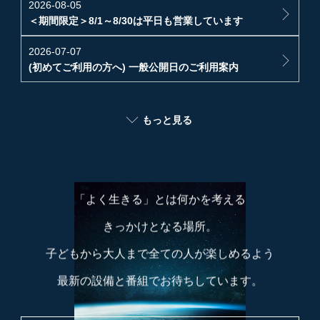
2026-08-05
＜期間限定＞8/1～8/30は平日も営業しています
2026-07-07
(初めてご利用の方へ) 一般公開日のご利用案内
2026-07-07
もっと見る
＜夏の特別企画＞ベネッセオリジナル２番組一挙上映
ここは、星空の美しさに圧倒され
2026-06-21
途方もない宇宙の広さと、ちっぽけな自分を知り
＜4日間限定＞七夕イベント開催のお知らせ
「よく生きる」とは何かを考える
2026-06-19
7月4日(土)～上映番組変更のお知らせ
きっかけとなる場所。
2026-05-26
子どもから大人まで全ての人が楽しめるよう
6月6日(土)～上映番組変更のお知らせ
最新の設備と番組でお待ちしています。
2026-04-21
5月2日(土)～上映番組変更のお知らせ