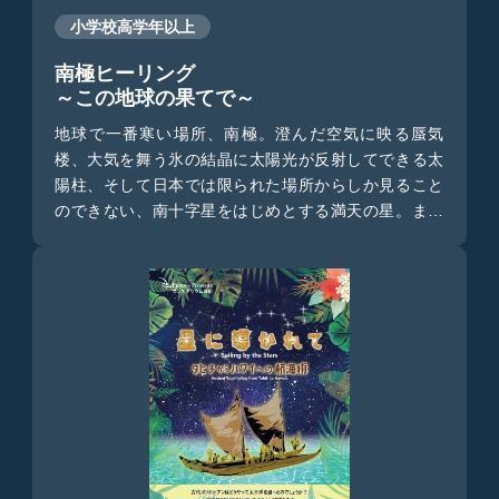
小学校高学年以上
南極ヒーリング
～この地球の果てで～
地球で一番寒い場所、南極。澄んだ空気に映る蜃気
楼、大気を舞う氷の結晶に太陽光が反射してできる太
陽柱、そして日本では限られた場所からしか見ること
のできない、南十字星をはじめとする満天の星。まさ
に癒しを追求した大人のためのヒーリングプラネタリ
ウムです。ナレーションは人気女優の多部未華子さん
が担当します。